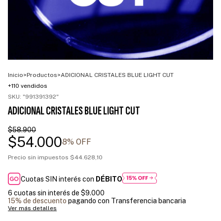
Inicio
>
Productos
>
ADICIONAL CRISTALES BLUE LIGHT CUT
+110 vendidos
SKU:
"991391392"
ADICIONAL CRISTALES BLUE LIGHT CUT
$58.900
$54.000
8
% OFF
Precio sin impuestos
$44.628,10
Cuotas SIN interés con
DÉBITO
6
cuotas sin interés de
$9.000
15% de descuento
pagando con Transferencia bancaria
Ver más detalles