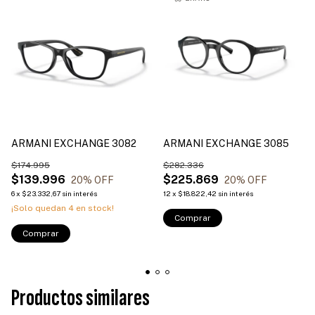
ARMANI EXCHANGE 3082
ARMANI EXCHANGE 3085
$174.995
$282.336
$139.996
$225.869
20
% OFF
20
% OFF
6
x
$23.332,67
sin interés
12
x
$18.822,42
sin interés
¡Solo quedan
4
en stock!
Comprar
Comprar
Productos similares