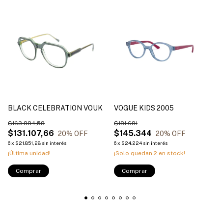
BLACK CELEBRATION VOUK
VOGUE KIDS 2005
$163.884,58
$181.681
$131.107,66
$145.344
20
% OFF
20
% OFF
6
x
$21.851,28
sin interés
6
x
$24.224
sin interés
¡Última unidad!
¡Solo quedan
2
en stock!
Comprar
Comprar