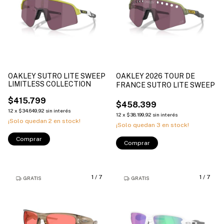
OAKLEY SUTRO LITE SWEEP
OAKLEY 2026 TOUR DE
LIMITLESS COLLECTION
FRANCE SUTRO LITE SWEEP
$415.799
$458.399
12
x
$34.649,92
sin interés
12
x
$38.199,92
sin interés
¡Solo quedan
2
en stock!
¡Solo quedan
3
en stock!
Comprar
Comprar
1
/
7
1
/
7
GRATIS
GRATIS