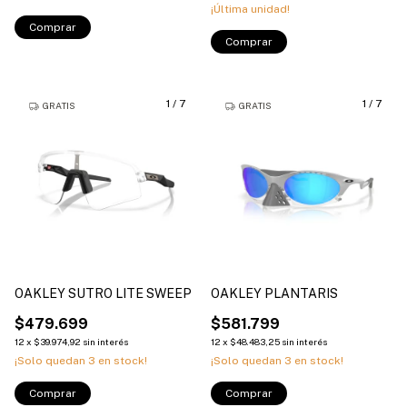
¡Última unidad!
Comprar
Comprar
1
/
7
1
/
7
GRATIS
GRATIS
OAKLEY SUTRO LITE SWEEP
OAKLEY PLANTARIS
$479.699
$581.799
12
x
$39.974,92
sin interés
12
x
$48.483,25
sin interés
¡Solo quedan
3
en stock!
¡Solo quedan
3
en stock!
Comprar
Comprar