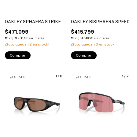
OAKLEY SPHAERA STRIKE
OAKLEY BISPHAERA SPEED
$471.099
$415.799
12
x
$39.258,25
sin interés
12
x
$34.649,92
sin interés
¡Solo quedan
2
en stock!
¡Solo quedan
3
en stock!
Comprar
Comprar
1
/
8
1
/
7
GRATIS
GRATIS