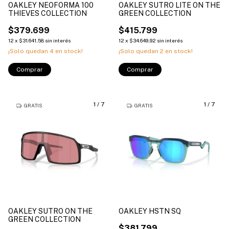
OAKLEY NEOFORMA 100
OAKLEY SUTRO LITE ON THE
THIEVES COLLECTION
GREEN COLLECTION
$379.699
$415.799
12
x
$31.641,58
sin interés
12
x
$34.649,92
sin interés
¡Solo quedan
4
en stock!
¡Solo quedan
2
en stock!
Comprar
Comprar
1
/
7
1
/
7
GRATIS
GRATIS
OAKLEY SUTRO ON THE
OAKLEY HSTN SQ
GREEN COLLECTION
$381.799