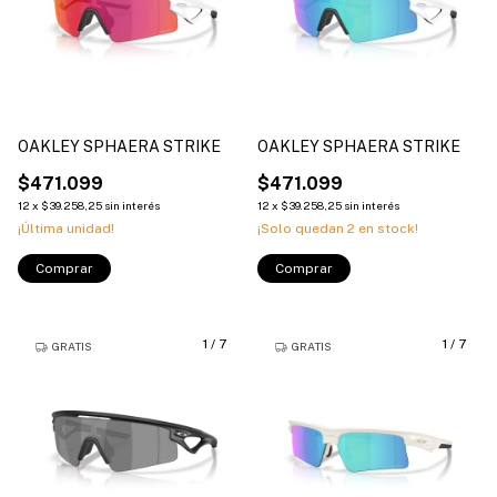
OAKLEY SPHAERA STRIKE
OAKLEY SPHAERA STRIKE
$471.099
$471.099
12
x
$39.258,25
sin interés
12
x
$39.258,25
sin interés
¡Última unidad!
¡Solo quedan
2
en stock!
Comprar
Comprar
1
/
7
1
/
7
GRATIS
GRATIS