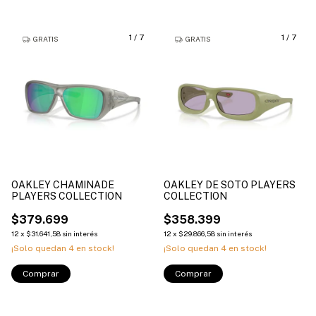
1
/
7
1
/
7
GRATIS
GRATIS
OAKLEY CHAMINADE
OAKLEY DE SOTO PLAYERS
PLAYERS COLLECTION
COLLECTION
$379.699
$358.399
12
x
$31.641,58
sin interés
12
x
$29.866,58
sin interés
¡Solo quedan
4
en stock!
¡Solo quedan
4
en stock!
Comprar
Comprar