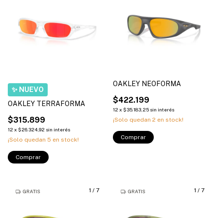
OAKLEY NEOFORMA
$422.199
OAKLEY TERRAFORMA
12
x
$35.183,25
sin interés
$315.899
¡Solo quedan
2
en stock!
12
x
$26.324,92
sin interés
Comprar
¡Solo quedan
5
en stock!
Comprar
1
/
7
1
/
7
GRATIS
GRATIS