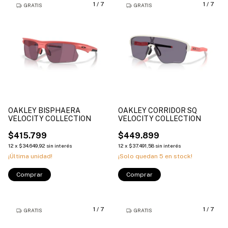
1
/
7
1
/
7
GRATIS
GRATIS
OAKLEY BISPHAERA
OAKLEY CORRIDOR SQ
VELOCITY COLLECTION
VELOCITY COLLECTION
$415.799
$449.899
12
x
$34.649,92
sin interés
12
x
$37.491,58
sin interés
¡Última unidad!
¡Solo quedan
5
en stock!
Comprar
Comprar
1
/
7
1
/
7
GRATIS
GRATIS