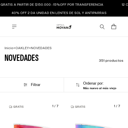
RATIS A PARTIR DE $150.000 - 15%OFF POR TRANSFERENCIA
12 CU
40% OFF 2 DA UNIDAD EN LENTES DE SOL Y ANTIPARRAS
Inicio
>
OAKLEY
>
NOVEDADES
NOVEDADES
351 productos
Ordenar por:
Filtrar
Más nuevo al más viejo
1
/
7
1
/
7
GRATIS
GRATIS