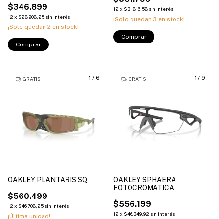
$346.899
12
x
$31.816,58
sin interés
12
x
$28.908,25
sin interés
¡Solo quedan
3
en stock!
¡Solo quedan
2
en stock!
Comprar
Comprar
1
/
6
1
/
9
GRATIS
GRATIS
OAKLEY PLANTARIS SQ
OAKLEY SPHAERA
FOTOCROMATICA
$560.499
$556.199
12
x
$46.708,25
sin interés
12
x
$46.349,92
sin interés
¡Última unidad!