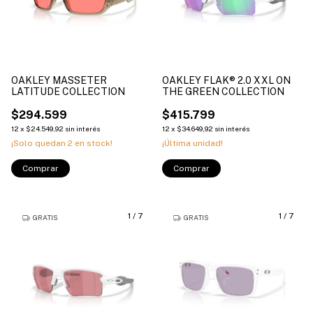
OAKLEY MASSETER
OAKLEY FLAK® 2.0 XXL ON
LATITUDE COLLECTION
THE GREEN COLLECTION
$294.599
$415.799
12
x
$24.549,92
sin interés
12
x
$34.649,92
sin interés
¡Solo quedan
2
en stock!
¡Última unidad!
Comprar
Comprar
1
/
7
1
/
7
GRATIS
GRATIS