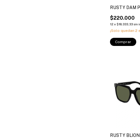
RUSTY DAM 
$220.000
12
x
$18.333,33
sin 
¡Solo quedan
2
e
Comprar
RUSTY BLION