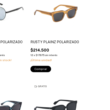
 POLARIZADO
RUSTY PLAINZ POLARIZADO
$214.500
terés
12
x
$17.875
sin interés
n stock!
¡Última unidad!
Comprar
GRATIS