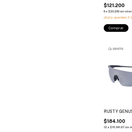
$121.200
6
x
$20.200
sin inte
¡Solo quedan
2
e
Comprar
GRATIS
RUSTY GENU
$184.100
12
x
$15.341,67
sin i