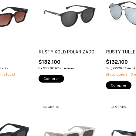
RUSTY XOLD POLARIZADO
RUSTY TULLE
$132.100
$132.100
nterés
6
x
$22.016,67
sin interés
6
x
$22.016,67
sin in
n stock!
¡Solo quedan
3
e
Comprar
Comprar
GRATIS
GRATIS