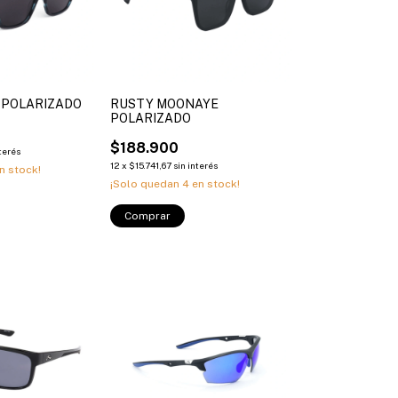
 POLARIZADO
RUSTY MOONAYE
POLARIZADO
$188.900
nterés
12
x
$15.741,67
sin interés
n stock!
¡Solo quedan
4
en stock!
Comprar