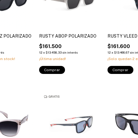
Z POLARIZADO
RUSTY ABOP POLARIZADO
RUSTY VLEED
$161.500
$161.600
rés
12
x
$13.458,33
sin interés
12
x
$13.466,67
sin i
n stock!
¡Última unidad!
¡Solo quedan
2
e
Comprar
Comprar
GRATIS