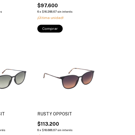
$97.600
és
6
x
$16.266,67
sin interés
¡Última unidad!
Comprar
IT
RUSTY OPPOSIT
$113.200
erés
6
x
$18.866,67
sin interés