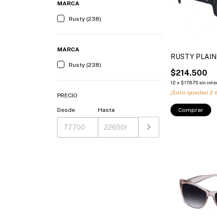
MARCA
Rusty (238)
MARCA
RUSTY PLAIN
Rusty (238)
$214.500
12
x
$17.875
sin inte
¡Solo quedan
2
e
PRECIO
Comprar
Desde
Hasta