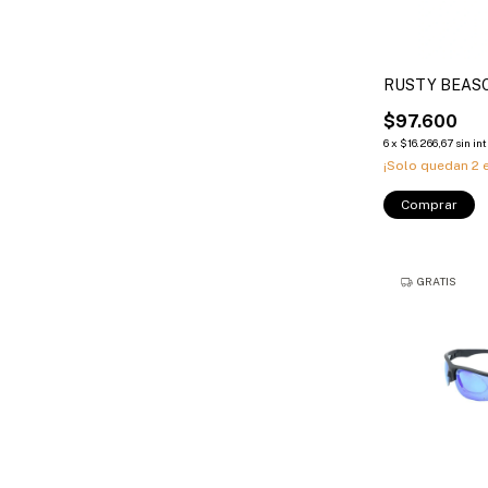
RUSTY BEAS
$97.600
6
x
$16.266,67
sin in
¡Solo quedan
2
e
Comprar
GRATIS