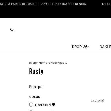
PARTIR DE $150.000 - 15%OFF POR TRANSFERENCIA
12 CUOTAS SIN
DROP '26
OAKL
Inicio
>
Hombre
>
Sol
>
Rusty
Rusty
Filtrar por
COLOR
GRATIS
Negro (117)