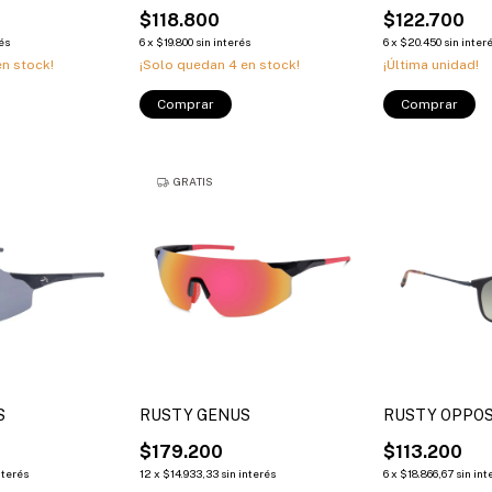
$118.800
$122.700
rés
6
x
$19.800
sin interés
6
x
$20.450
sin inter
n stock!
¡Solo quedan
4
en stock!
¡Última unidad!
Comprar
Comprar
GRATIS
S
RUSTY GENUS
RUSTY OPPOS
$179.200
$113.200
nterés
12
x
$14.933,33
sin interés
6
x
$18.866,67
sin int