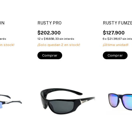
ON
RUSTY PRO
RUSTY FUMZ
$202.300
$127.900
terés
12
x
$16.858,33
sin interés
6
x
$21.316,67
sin int
n stock!
¡Solo quedan
2
en stock!
¡Última unidad!
Comprar
Comprar