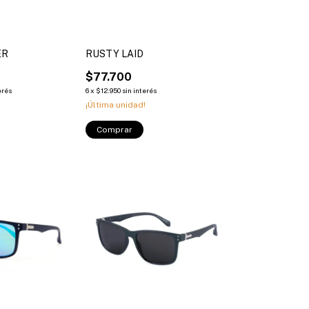
ER
RUSTY LAID
$77.700
erés
6
x
$12.950
sin interés
¡Última unidad!
Comprar