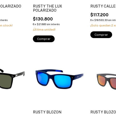
POLARIZADO
RUSTY THE LUX
RUSTY CALLE
POLARIZADO
$117.200
$130.800
interés
6
x
$19.533,33
sin in
6
x
$21.800
sin interés
n stock!
¡Solo quedan
2
e
¡Última unidad!
Comprar
Comprar
RUSTY BLOZON
RUSTY BLOZO