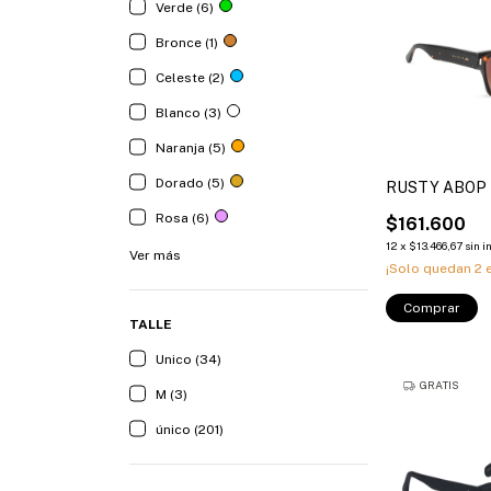
Verde (6)
Bronce (1)
Celeste (2)
Blanco (3)
Naranja (5)
Dorado (5)
RUSTY ABOP
Rosa (6)
$161.600
12
x
$13.466,67
sin i
Ver más
¡Solo quedan
2
e
Comprar
TALLE
Unico (34)
GRATIS
M (3)
único (201)