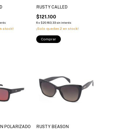
D
RUSTY CALLED
$121.100
terés
6
x
$20.183,33
sin interés
n stock!
¡Solo quedan
2
en stock!
Comprar
N POLARIZADO
RUSTY BEASON