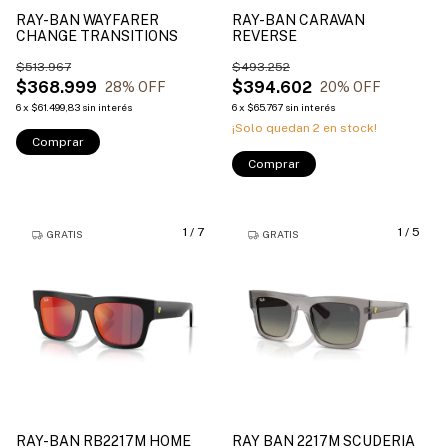
RAY-BAN WAYFARER
RAY-BAN CARAVAN
CHANGE TRANSITIONS
REVERSE
$513.967
$493.252
$368.999
$394.602
28
% OFF
20
% OFF
6
x
$61.499,83
sin interés
6
x
$65.767
sin interés
¡Solo quedan
2
en stock!
Comprar
Comprar
1
/
7
1
/
5
GRATIS
GRATIS
RAY-BAN RB2217M HOME
RAY BAN 2217M SCUDERIA