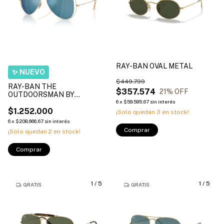
RAY-BAN OVAL METAL
$449.799
RAY-BAN THE
$357.574
21
% OFF
OUTDOORSMAN BY
DOLCE&GABBANA
6
x
$59.595,67
sin interés
$1.252.000
¡Solo quedan
3
en stock!
6
x
$208.666,67
sin interés
Comprar
¡Solo quedan
2
en stock!
Comprar
1
/
5
1
/
5
GRATIS
GRATIS