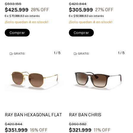
$593.155
$420.844
$425.999
$305.999
28
% OFF
27
% OFF
6
x
$70.999,83
sin interés
6
x
$50.999,83
sin interés
¡Solo quedan
4
en stock!
¡Solo quedan
4
en stock!
Comprar
Comprar
1
/
5
1
/
5
GRATIS
GRATIS
RAY BAN HEXAGONAL FLAT
RAY BAN CHRIS
$420.844
$360.582
$351.999
$321.999
16
% OFF
11
% OFF