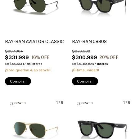
RAY-BAN AVIATOR CLASSIC
RAY-BAN 0880S
$397.304
$376.589
$331.999
$300.999
16
% OFF
20
% OFF
6
x
$55.333,17
sin interés
6
x
$50.166,50
sin interés
¡Solo quedan
4
en stock!
¡Última unidad!
Comprar
Comprar
1
/
6
1
/
6
GRATIS
GRATIS