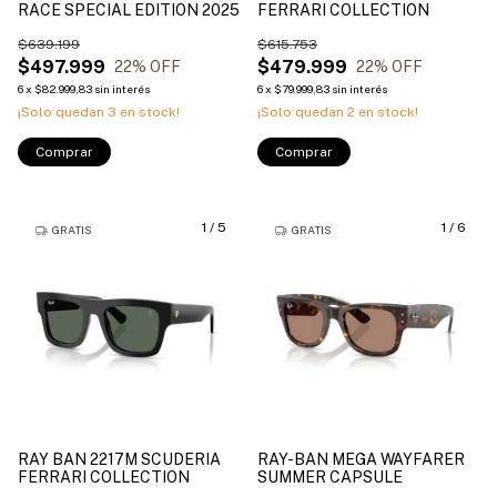
RACE SPECIAL EDITION 2025
FERRARI COLLECTION
$639.199
$615.753
$497.999
$479.999
22
% OFF
22
% OFF
6
x
$82.999,83
sin interés
6
x
$79.999,83
sin interés
¡Solo quedan
3
en stock!
¡Solo quedan
2
en stock!
Comprar
Comprar
1
/
5
1
/
6
GRATIS
GRATIS
RAY BAN 2217M SCUDERIA
RAY-BAN MEGA WAYFARER
FERRARI COLLECTION
SUMMER CAPSULE