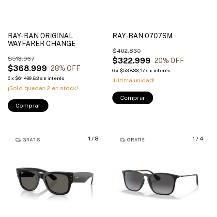
RAY-BAN ORIGINAL
RAY-BAN 0707SM
WAYFARER CHANGE
$402.860
$513.967
$322.999
20
% OFF
$368.999
28
% OFF
6
x
$53.833,17
sin interés
6
x
$61.499,83
sin interés
¡Última unidad!
¡Solo quedan
2
en stock!
Comprar
Comprar
1
/
8
1
/
4
GRATIS
GRATIS