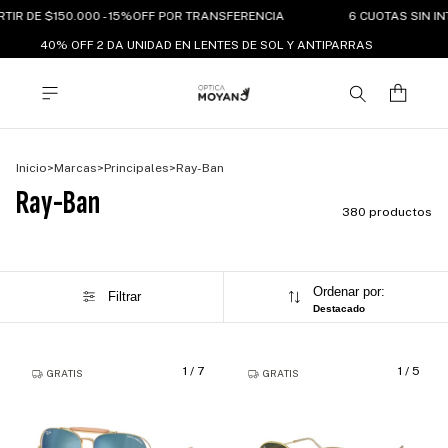
IR DE $150.000 - 15%OFF POR TRANSFERENCIA
6 CUOTAS SIN INT
40% OFF 2 DA UNIDAD EN LENTES DE SOL Y ANTIPARRAS
Inicio
>
Marcas
>
Principales
>
Ray-Ban
Ray-Ban
380 productos
Ordenar por:
Filtrar
Destacado
1
/
7
1
/
5
GRATIS
GRATIS