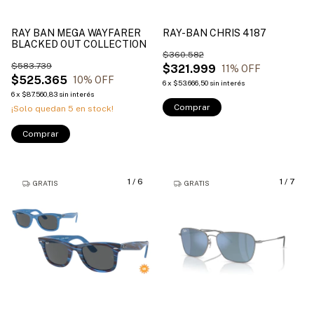
RAY BAN MEGA WAYFARER
RAY-BAN CHRIS 4187
BLACKED OUT COLLECTION
$360.582
$583.739
$321.999
11
% OFF
$525.365
10
% OFF
6
x
$53.666,50
sin interés
6
x
$87.560,83
sin interés
Comprar
¡Solo quedan
5
en stock!
Comprar
1
/
6
1
/
7
GRATIS
GRATIS