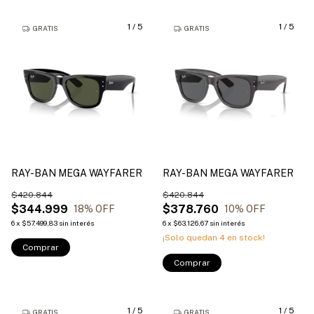
1
/
5
1
/
5
GRATIS
GRATIS
RAY-BAN MEGA WAYFARER
RAY-BAN MEGA WAYFARER
$420.844
$420.844
$344.999
$378.760
18
% OFF
10
% OFF
6
x
$57.499,83
sin interés
6
x
$63.126,67
sin interés
¡Solo quedan
4
en stock!
Comprar
Comprar
1
/
5
1
/
5
GRATIS
GRATIS