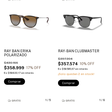
RAY BAN ERIKA
RAY-BAN CLUBMASTER
POLARIZADO
$397.304
$430.166
$357.574
10
% OFF
$358.999
17
% OFF
6
x
$59.595,67
sin interés
6
x
$59.833,17
sin interés
¡Solo quedan
2
en stock!
Comprar
Comprar
1
/
5
1
/
6
GRATIS
GRATIS