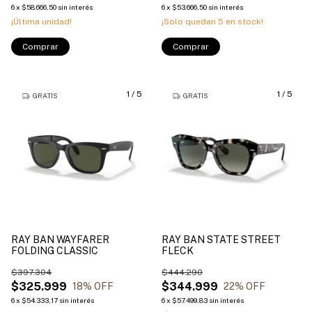
6
x
$58.666,50
sin interés
6
x
$53.666,50
sin interés
¡Última unidad!
¡Solo quedan
5
en stock!
Comprar
Comprar
1
/
5
1
/
5
GRATIS
GRATIS
RAY BAN WAYFARER
RAY BAN STATE STREET
FOLDING CLASSIC
FLECK
$397.304
$444.290
$325.999
$344.999
18
% OFF
22
% OFF
6
x
$54.333,17
sin interés
6
x
$57.499,83
sin interés