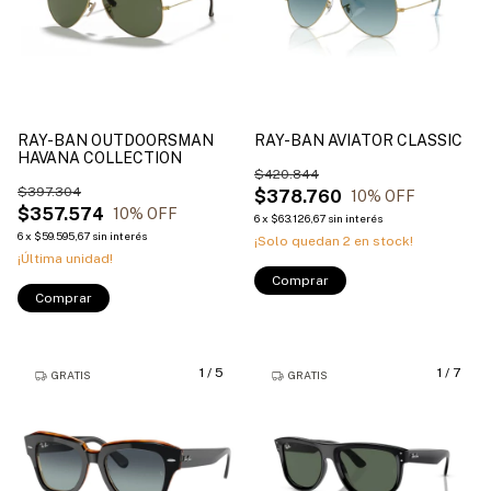
RAY-BAN OUTDOORSMAN
RAY-BAN AVIATOR CLASSIC
HAVANA COLLECTION
$420.844
$397.304
$378.760
10
% OFF
$357.574
10
% OFF
6
x
$63.126,67
sin interés
6
x
$59.595,67
sin interés
¡Solo quedan
2
en stock!
¡Última unidad!
Comprar
Comprar
1
/
5
1
/
7
GRATIS
GRATIS