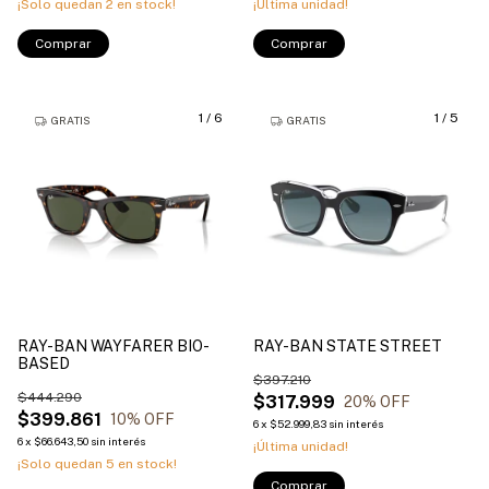
¡Solo quedan
2
en stock!
¡Última unidad!
Comprar
Comprar
1
/
6
1
/
5
GRATIS
GRATIS
RAY-BAN WAYFARER BIO-
RAY-BAN STATE STREET
BASED
$397.210
$444.290
$317.999
20
% OFF
$399.861
10
% OFF
6
x
$52.999,83
sin interés
6
x
$66.643,50
sin interés
¡Última unidad!
¡Solo quedan
5
en stock!
Comprar