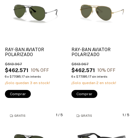
RAY-BAN AVIATOR
RAY-BAN AVIATOR
POLARIZADO
POLARIZADO
$513.967
$513.967
$462.571
$462.571
10
% OFF
10
% OFF
6
x
$77.095,17
sin interés
6
x
$77.095,17
sin interés
¡Solo quedan
3
en stock!
¡Solo quedan
2
en stock!
Comprar
Comprar
1
/
5
1
/
5
GRATIS
GRATIS