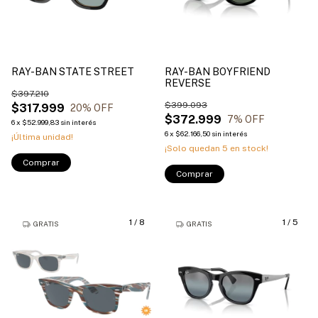
RAY-BAN STATE STREET
RAY-BAN BOYFRIEND
REVERSE
$397.210
$399.093
$317.999
20
% OFF
$372.999
7
% OFF
6
x
$52.999,83
sin interés
6
x
$62.166,50
sin interés
¡Última unidad!
¡Solo quedan
5
en stock!
Comprar
Comprar
1
/
8
1
/
5
GRATIS
GRATIS