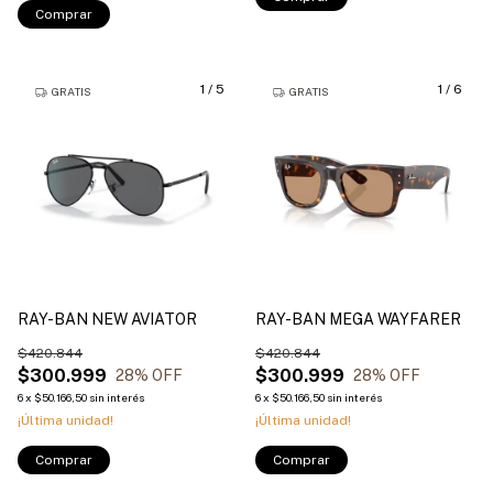
Comprar
1
/
5
1
/
6
GRATIS
GRATIS
RAY-BAN NEW AVIATOR
RAY-BAN MEGA WAYFARER
$420.844
$420.844
$300.999
$300.999
28
% OFF
28
% OFF
6
x
$50.166,50
sin interés
6
x
$50.166,50
sin interés
¡Última unidad!
¡Última unidad!
Comprar
Comprar