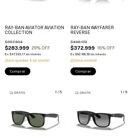
RAY-BAN AVIATOR AVIATION
RAY-BAN WAYFARER
COLLECTION
REVERSE
$397.304
$446.173
$283.999
$372.999
29
% OFF
16
% OFF
6
x
$47.333,17
sin interés
6
x
$62.166,50
sin interés
¡Solo quedan
4
en stock!
¡Última unidad!
Comprar
Comprar
1
/
5
1
/
5
GRATIS
GRATIS