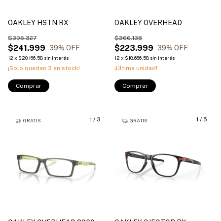
OAKLEY HSTN RX
OAKLEY OVERHEAD
$395.327
$366.138
$241.999
$223.999
39
% OFF
39
% OFF
12
x
$20.166,58
sin interés
12
x
$18.666,58
sin interés
¡Solo quedan
3
en stock!
¡Última unidad!
Comprar
Comprar
1
/
3
1
/
5
GRATIS
GRATIS