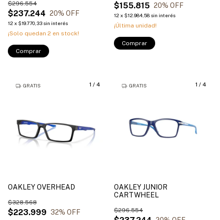
$296.554
$155.815
20
% OFF
$237.244
20
% OFF
12
x
$12.984,58
sin interés
12
x
$19.770,33
sin interés
¡Última unidad!
¡Solo quedan
2
en stock!
Comprar
Comprar
1
/
4
1
/
4
GRATIS
GRATIS
OAKLEY OVERHEAD
OAKLEY JUNIOR
CARTWHEEL
$328.568
$296.554
$223.999
32
% OFF