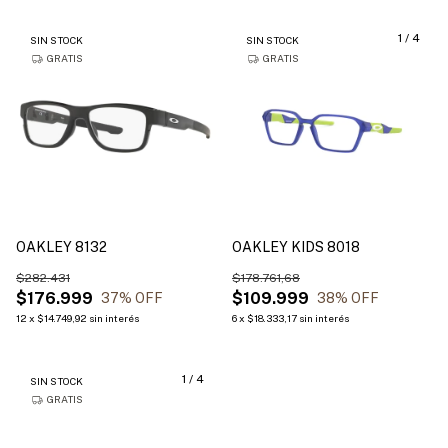
1
/
4
SIN STOCK
SIN STOCK
GRATIS
GRATIS
OAKLEY 8132
OAKLEY KIDS 8018
$282.431
$178.761,68
$176.999
$109.999
37
% OFF
38
% OFF
12
x
$14.749,92
sin interés
6
x
$18.333,17
sin interés
1
/
4
SIN STOCK
GRATIS