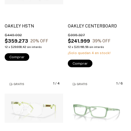
OAKLEY HSTN
OAKLEY CENTERBOARD
$449.092
$395.327
$359.273
$241.999
20
% OFF
39
% OFF
12
x
$29.939,42
sin interés
12
x
$20.166,58
sin interés
¡Solo quedan
4
en stock!
Comprar
Comprar
1
/
4
1
/
6
GRATIS
GRATIS