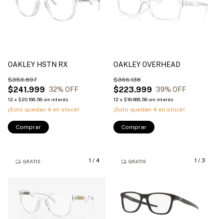
OAKLEY HSTN RX
OAKLEY OVERHEAD
$353.897
$366.138
$241.999
$223.999
32
% OFF
39
% OFF
12
x
$20.166,58
sin interés
12
x
$18.666,58
sin interés
¡Solo quedan
4
en stock!
¡Solo quedan
4
en stock!
Comprar
Comprar
1
/
4
1
/
3
GRATIS
GRATIS