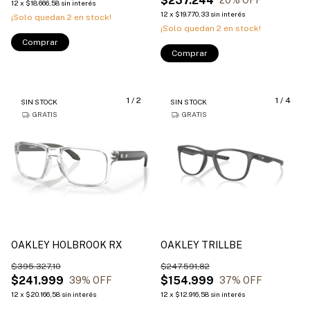
$237.244
20
% OFF
12
x
$18.666,58
sin interés
12
x
$19.770,33
sin interés
¡Solo quedan
2
en stock!
¡Solo quedan
2
en stock!
Comprar
Comprar
1
/
2
1
/
4
SIN STOCK
SIN STOCK
GRATIS
GRATIS
OAKLEY HOLBROOK RX
OAKLEY TRILLBE
$395.327,10
$247.591,82
$241.999
$154.999
39
% OFF
37
% OFF
12
x
$20.166,58
sin interés
12
x
$12.916,58
sin interés