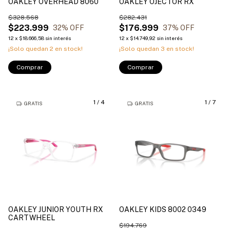
OAKLEY OVERHEAD 8060
OAKLEY OJECTOR RX
$328.568
$282.431
$223.999
$176.999
32
% OFF
37
% OFF
12
x
$18.666,58
sin interés
12
x
$14.749,92
sin interés
¡Solo quedan
2
en stock!
¡Solo quedan
3
en stock!
Comprar
Comprar
1
/
4
1
/
7
GRATIS
GRATIS
OAKLEY JUNIOR YOUTH RX
OAKLEY KIDS 8002 0349
CARTWHEEL
$194.769