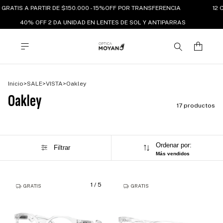
GRATIS A PARTIR DE $150.000 - 15%OFF POR TRANSFERENCIA
12 C
40% OFF 2 DA UNIDAD EN LENTES DE SOL Y ANTIPARRAS
Inicio
>
SALE
>
VISTA
>
Oakley
Oakley
17 productos
Ordenar por:
Filtrar
Más vendidos
1
/
5
GRATIS
GRATIS