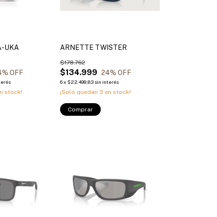
A-UKA
ARNETTE TWISTER
$178.762
$134.999
4
% OFF
24
% OFF
terés
6
x
$22.499,83
sin interés
n stock!
¡Solo quedan
3
en stock!
Comprar