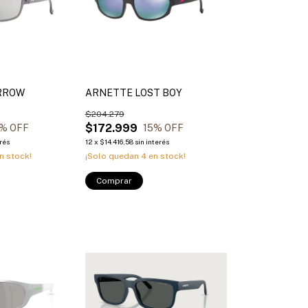
RROW
ARNETTE LOST BOY
$204.279
$172.999
% OFF
15
% OFF
erés
12
x
$14.416,58
sin interés
n stock!
¡Solo quedan
4
en stock!
Comprar