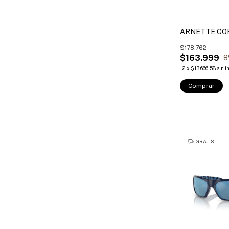
ARNETTE CO
$178.762
$163.999
8
12
x
$13.666,58
sin i
Comprar
GRATIS