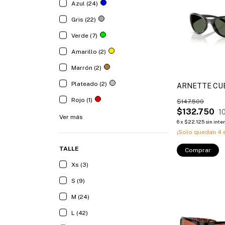
Azul (24)
Gris (22)
Verde (7)
Amarillo (2)
Marrón (2)
Plateado (2)
ARNETTE CU
Rojo (1)
$147.500
$132.750
1
Ver más
6
x
$22.125
sin inte
¡Solo quedan
4
e
TALLE
Comprar
Xs (3)
S (9)
M (24)
L (42)