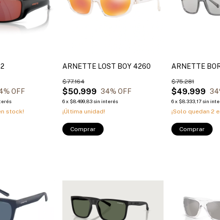
82
ARNETTE LOST BOY 4260
ARNETTE BO
$77.164
$75.281
$50.999
$49.999
4
% OFF
34
% OFF
34
nterés
6
x
$8.499,83
sin interés
6
x
$8.333,17
sin int
n stock!
¡Última unidad!
¡Solo quedan
2
e
Comprar
Comprar