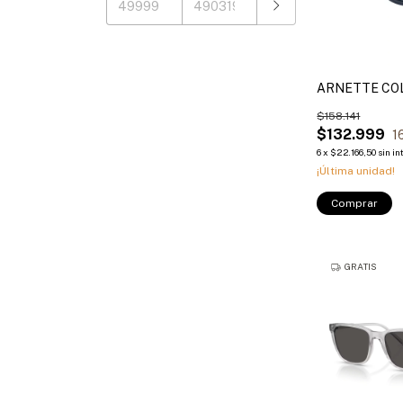
ARNETTE COL
$158.141
$132.999
1
6
x
$22.166,50
sin in
¡Última unidad!
Comprar
GRATIS