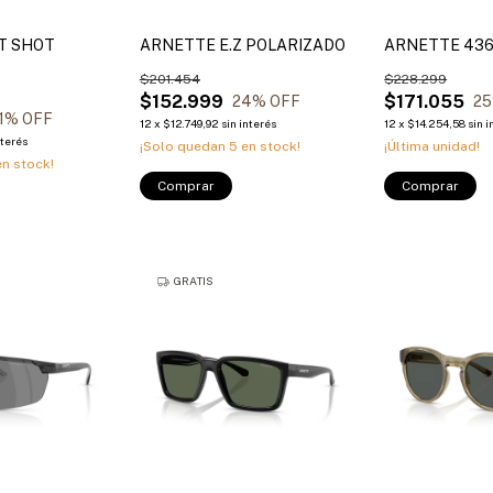
T SHOT
ARNETTE E.Z POLARIZADO
ARNETTE 43
$201.454
$228.299
$152.999
$171.055
24
% OFF
25
1
% OFF
12
x
$12.749,92
sin interés
12
x
$14.254,58
sin i
nterés
¡Solo quedan
5
en stock!
¡Última unidad!
n stock!
Comprar
Comprar
GRATIS