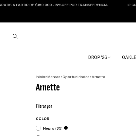
 PARTIR DE $150.000 - 15%OFF POR TRANSFERENCIA
12 CUOTAS SI
DROP '26
OAKL
Inicio
>
Marcas
>
Oportunidades
>
Arnette
Arnette
Filtrar por
COLOR
Negro (35)