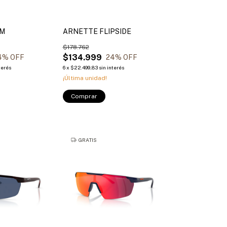
IM
ARNETTE FLIPSIDE
$178.762
$134.999
4
% OFF
24
% OFF
terés
6
x
$22.499,83
sin interés
¡Última unidad!
Comprar
GRATIS