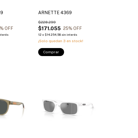
69
ARNETTE 4369
$228.299
$171.055
% OFF
25
% OFF
nterés
12
x
$14.254,58
sin interés
¡Solo quedan
3
en stock!
Comprar