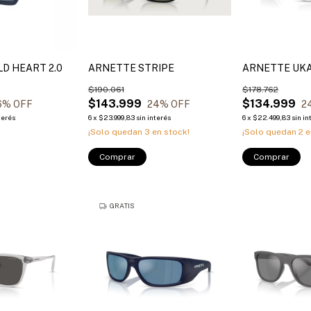
D HEART 2.0
ARNETTE STRIPE
ARNETTE UK
$190.061
$178.762
$143.999
$134.999
6
% OFF
24
% OFF
2
terés
6
x
$23.999,83
sin interés
6
x
$22.499,83
sin in
¡Solo quedan
3
en stock!
¡Solo quedan
2
e
Comprar
Comprar
GRATIS