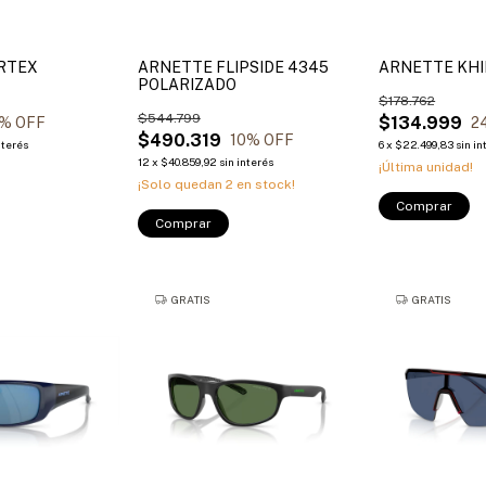
RTEX
ARNETTE FLIPSIDE 4345
ARNETTE KH
POLARIZADO
$178.762
$544.799
$134.999
% OFF
2
$490.319
10
% OFF
nterés
6
x
$22.499,83
sin in
12
x
$40.859,92
sin interés
¡Última unidad!
¡Solo quedan
2
en stock!
Comprar
Comprar
GRATIS
GRATIS