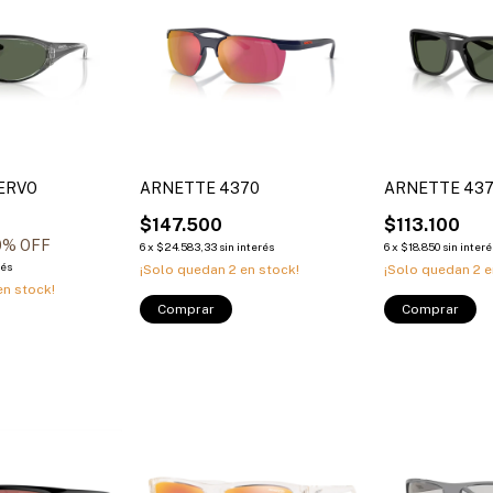
ERVO
ARNETTE 4370
ARNETTE 43
$147.500
$113.100
0
% OFF
6
x
$24.583,33
sin interés
6
x
$18.850
sin interé
rés
¡Solo quedan
2
en stock!
¡Solo quedan
2
e
n stock!
Comprar
Comprar