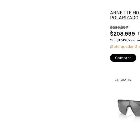
ARNETTE HO
POLARIZADO
$235.257
$208.999
1
12
x
$17.416,58
sin i
¡Solo quedan
2
e
Comprar
GRATIS