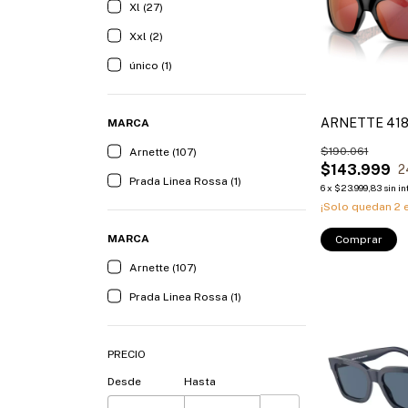
Xl (27)
Xxl (2)
único (1)
ARNETTE 41
MARCA
$190.061
Arnette (107)
$143.999
2
Prada Linea Rossa (1)
6
x
$23.999,83
sin i
¡Solo quedan
2
e
MARCA
Comprar
Arnette (107)
Prada Linea Rossa (1)
PRECIO
Desde
Hasta