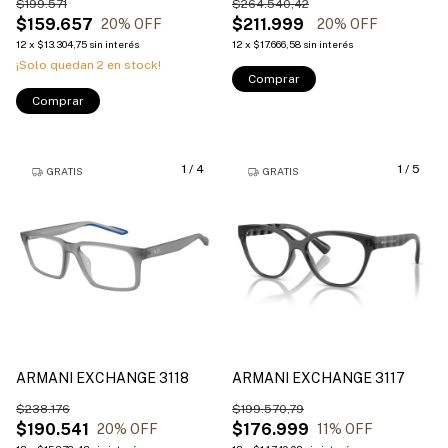
$199.571
$264.540,42
$159.657
$211.999
20
% OFF
20
% OFF
12
x
$13.304,75
sin interés
12
x
$17.666,58
sin interés
¡Solo quedan
2
en stock!
Comprar
Comprar
1
/
4
1
/
5
GRATIS
GRATIS
ARMANI EXCHANGE 3118
ARMANI EXCHANGE 3117
$238.176
$199.570,79
$190.541
$176.999
20
% OFF
11
% OFF