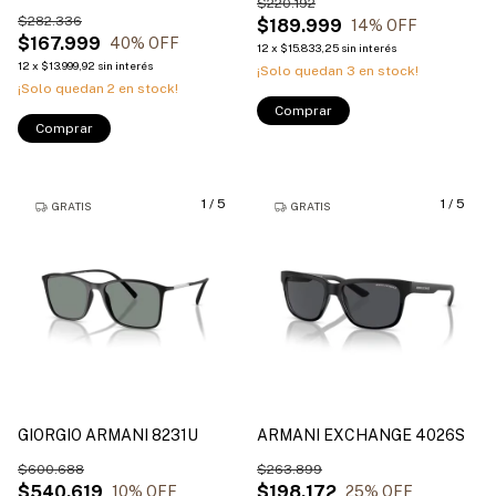
$220.192
$282.336
$189.999
14
% OFF
$167.999
40
% OFF
12
x
$15.833,25
sin interés
12
x
$13.999,92
sin interés
¡Solo quedan
3
en stock!
¡Solo quedan
2
en stock!
Comprar
Comprar
1
/
5
1
/
5
GRATIS
GRATIS
GIORGIO ARMANI 8231U
ARMANI EXCHANGE 4026S
$600.688
$263.899
$540.619
$198.172
10
% OFF
25
% OFF