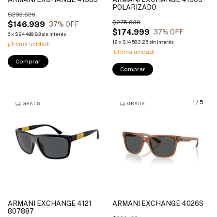
POLARIZADO
$232.526
$275.839
$146.999
37
% OFF
$174.999
37
% OFF
6
x
$24.499,83
sin interés
12
x
$14.583,25
sin interés
¡Última unidad!
¡Última unidad!
Comprar
Comprar
1
/
5
GRATIS
GRATIS
ARMANI EXCHANGE 4121
ARMANI EXCHANGE 4026S
807887