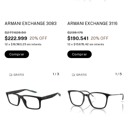
ARMANI EXCHANGE 3083
ARMANI EXCHANGE 3116
$277.628,50
$238.176
$222.999
$190.541
20
% OFF
20
% OFF
12
x
$18.583,25
sin interés
12
x
$15.878,42
sin interés
Comprar
Comprar
1
/
3
1
/
5
GRATIS
GRATIS