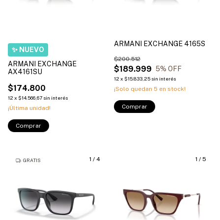
ARMANI EXCHANGE 4165S
$200.512
ARMANI EXCHANGE
$189.999
5
% OFF
AX4161SU
12
x
$15.833,25
sin interés
$174.800
¡Solo quedan
5
en stock!
12
x
$14.566,67
sin interés
Comprar
¡Última unidad!
Comprar
1
/
4
1
/
5
GRATIS