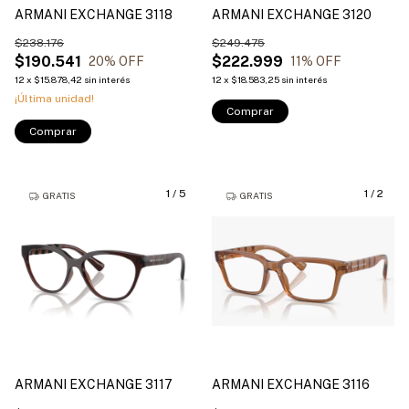
ARMANI EXCHANGE 3118
ARMANI EXCHANGE 3120
$238.176
$249.475
$190.541
$222.999
20
% OFF
11
% OFF
12
x
$15.878,42
sin interés
12
x
$18.583,25
sin interés
¡Última unidad!
Comprar
Comprar
1
/
5
1
/
2
GRATIS
GRATIS
ARMANI EXCHANGE 3117
ARMANI EXCHANGE 3116