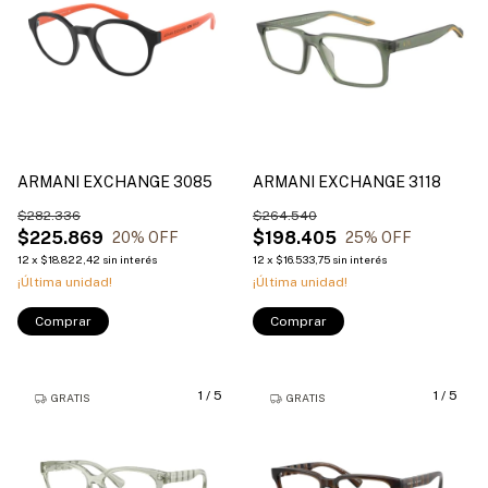
ARMANI EXCHANGE 3085
ARMANI EXCHANGE 3118
$282.336
$264.540
$225.869
$198.405
20
% OFF
25
% OFF
12
x
$18.822,42
sin interés
12
x
$16.533,75
sin interés
¡Última unidad!
¡Última unidad!
Comprar
Comprar
1
/
5
1
/
5
GRATIS
GRATIS