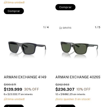
¡Última unidad!
Comprar
Comprar
1
/
4
1
/
5
GRATIS
ARMANI EXCHANGE 4149
ARMANI EXCHANGE 4026S
$199.571
$262.563
$139.999
$236.307
30
% OFF
10
% OFF
6
x
$23.333,17
sin interés
12
x
$19.692,25
sin interés
¡Última unidad!
¡Solo quedan
3
en stock!