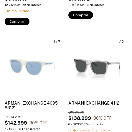
12
x
$45.051,58
sin interés
12
x
$16.514,33
sin interés
¡Última unidad!
Comprar
Comprar
1
/
7
1
/
5
ARMANI EXCHANGE 4095
ARMANI EXCHANGE 4112
83121
$197.593
$204.279
$138.999
30
% OFF
$142.999
30
% OFF
6
x
$23.166,50
sin interés
6
x
$23.833,17
sin interés
¡Solo quedan
3
en stock!