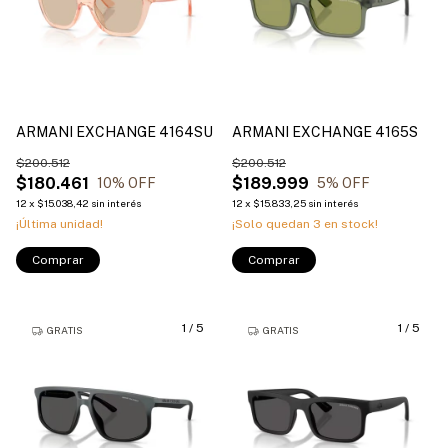
ARMANI EXCHANGE 4164SU
ARMANI EXCHANGE 4165S
$200.512
$200.512
$180.461
$189.999
10
% OFF
5
% OFF
12
x
$15.038,42
sin interés
12
x
$15.833,25
sin interés
¡Última unidad!
¡Solo quedan
3
en stock!
Comprar
Comprar
1
/
5
1
/
5
GRATIS
GRATIS