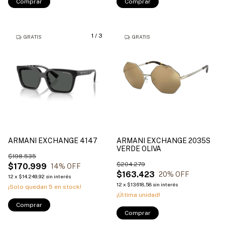
Comprar
Comprar
1
/
3
GRATIS
GRATIS
ARMANI EXCHANGE 4147
ARMANI EXCHANGE 2035S
VERDE OLIVA
$198.535
$204.279
$170.999
14
% OFF
$163.423
20
% OFF
12
x
$14.249,92
sin interés
12
x
$13.618,58
sin interés
¡Solo quedan
5
en stock!
¡Última unidad!
Comprar
Comprar