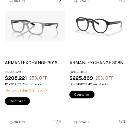
1
/
5
1
/
3
GRATIS
GRATIS
ARMANI EXCHANGE 3016
ARMANI EXCHANGE 3085
$277.629
$282.336
$208.221
$225.869
25
% OFF
20
% OFF
12
x
$17.351,75
sin interés
12
x
$18.822,42
sin interés
¡Solo quedan
3
en stock!
Comprar
Comprar
1
/
4
1
/
3
GRATIS
GRATIS