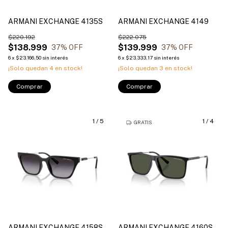
ARMANI EXCHANGE 4135S
ARMANI EXCHANGE 4149
$220.192
$222.075
$138.999
$139.999
37
% OFF
37
% OFF
6
x
$23.166,50
sin interés
6
x
$23.333,17
sin interés
¡Solo quedan
4
en stock!
¡Solo quedan
3
en stock!
Comprar
Comprar
1
/
5
1
/
4
GRATIS
ARMANI EXCHANGE 4158S
ARMANI EXCHANGE 4160S