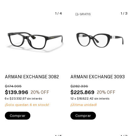
1
/
4
1
/
3
GRATIS
ARMANI EXCHANGE 3082
ARMANI EXCHANGE 3093
$174.995
$282.336
$139.996
$225.869
20
% OFF
20
% OFF
6
x
$23.332,67
sin interés
12
x
$18.822,42
sin interés
¡Solo quedan
4
en stock!
¡Última unidad!
Comprar
Comprar