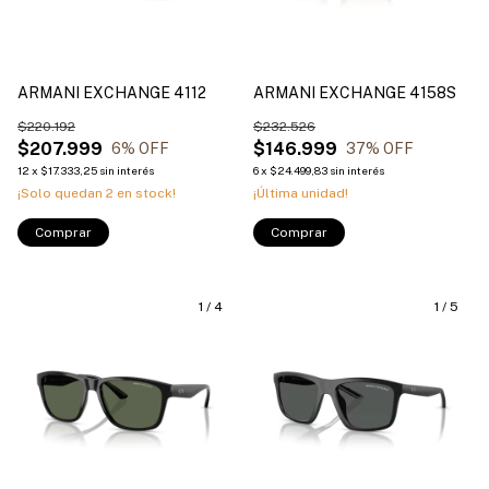
ARMANI EXCHANGE 4112
ARMANI EXCHANGE 4158S
$220.192
$232.526
$207.999
$146.999
6
% OFF
37
% OFF
12
x
$17.333,25
sin interés
6
x
$24.499,83
sin interés
¡Solo quedan
2
en stock!
¡Última unidad!
Comprar
Comprar
1
/
4
1
/
5