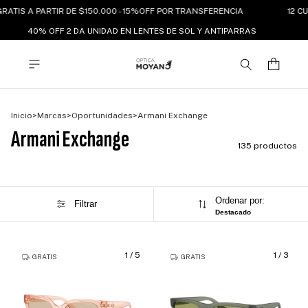
TIS A PARTIR DE $150.000 - 15%OFF POR TRANSFERENCIA
12 CUOT
40% OFF 2 DA UNIDAD EN LENTES DE SOL Y ANTIPARRAS
Inicio
>
Marcas
>
Oportunidades
>
Armani Exchange
Armani Exchange
135 productos
Ordenar por:
Filtrar
Destacado
1
/
5
1
/
3
GRATIS
GRATIS